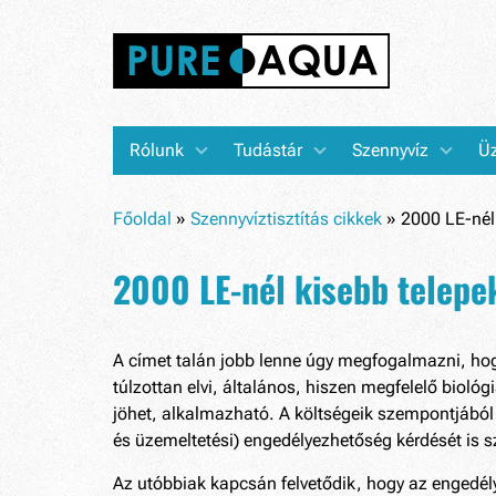
Rólunk
Tudástár
Szennyvíz
Üz
Főoldal
»
Szennyvíztisztítás cikkek
»
2000 LE-nél 
2000 LE-nél kisebb telepek
A címet talán jobb lenne úgy megfogalmazni, hog
túlzottan elvi, általános, hiszen megfelelő bioló
jöhet, alkalmazható. A költségeik szempontjából 
és üzemeltetési) engedélyezhetőség kérdését is 
Az utóbbiak kapcsán felvetődik, hogy az engedé