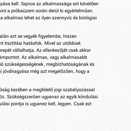
agyása kell. Sajnos az alkalmassága ezt követően
int a próbaüzem során derül ki egyértelműen.
a alkalmas lehet az ilyen szennyvíz és biológiai
talán azt se vegyék figyelembe, hiszen
t tisztítási hatásfok. Mivel az utóbbiak
repét vállalhatja. Az ellenkezőjét csak akkor
a támpontot. Az alkalmas, vagy alkalmasabb
iáció szükségességének, megbízhatóságának és
sági jóváhagyása még azt megelőzően, hogy a
tóság kezében a megfelelő jogi szabályozással
köz. Szükségszerűen ugyanaz az egyik kiindulási
lási pontja is ugyanez kell, legyen. Csak ezt