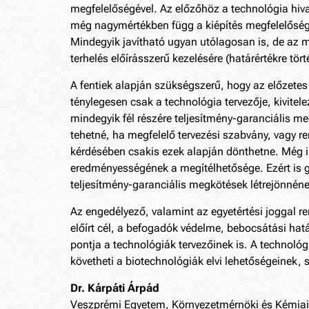
megfelelőségével. Az előzőhöz a technológia hiva
még nagymértékben függ a kiépítés megfelelőségé
Mindegyik javítható ugyan utólagosan is, de az má
terhelés előírásszerű kezelésére (határértékre tör
A fentiek alapján szükségszerű, hogy az előzetes 
ténylegesen csak a technológia tervezője, kivitel
mindegyik fél részére teljesítmény-garanciális me
tehetné, ha megfelelő tervezési szabvány, vagy r
kérdésében csakis ezek alapján dönthetne. Még i
eredményességének a megítélhetősége. Ezért is g
teljesítmény-garanciális megkötések létrejönnén
Az engedélyező, valamint az egyetértési joggal 
előírt cél, a befogadók védelme, bebocsátási ha
pontja a technológiák tervezőinek is. A technoló
követheti a biotechnológiák elvi lehetőségeinek, s
Dr. Kárpáti Árpád
Veszprémi Egyetem, Környezetmérnöki és Kémiai