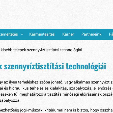
emeltetés
Kármentesítés
Karrier
Partnereink
Pá
kisebb telepek szennyvíztisztítási technológiái
 szennyvíztisztítási technológiái
y az ilyen terheléshez szóba jöhető, vagy alkalmas szennyvízti
giai és hidraulikus terhelés és kialakítás, szabályozás, ellenőrz
ezeken túl meghatározó a tisztítás minőségi előírásainak ország
szabályozza.
lyezhetőség jogi-műszaki kritériumai nem is biztos, hogy össz