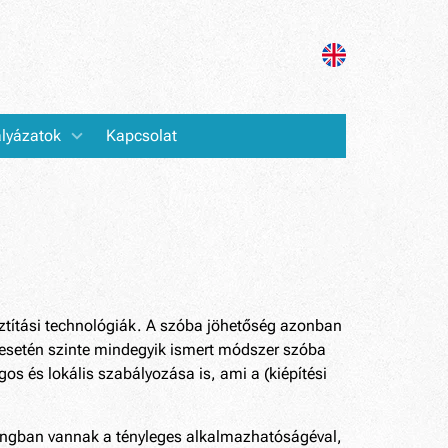
lyázatok
Kapcsolat
sztítási technológiák. A szóba jöhetőség azonban
és esetén szinte mindegyik ismert módszer szóba
os és lokális szabályozása is, ami a (kiépítési
hangban vannak a tényleges alkalmazhatóságéval,