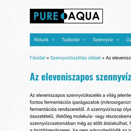
Rólunk
Tudástár
Szennyvíz
Üz
Főoldal
»
Szennyvíztisztítás cikkek
»
Az elevenisz
Az eleveniszapos szennyvíz
Az eleveniszapos szennyvízkezelés a világ jelen
fontos fermentációs iparágazatok (mikroorganizmu
fermentációs rendszereitől. A szennyvíziszap oly
összetételű, illetőleg molekula- vagy részecskem
szennyvízcsatornában még az előtt átalakulhat, ho
a tisztítórendszeren, ha nem adszorbeálódik az 