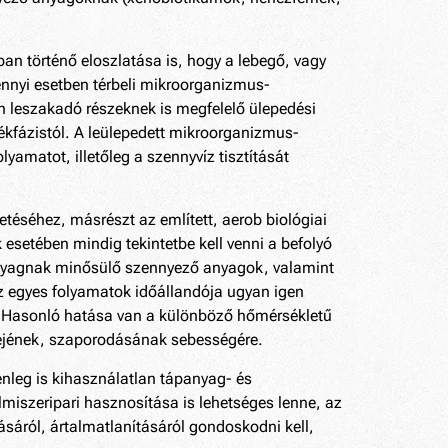
 történő eloszlatása is, hogy a lebegő, vagy
nnyi esetben térbeli mikroorganizmus-
n leszakadó részeknek is megfelelő ülepedési
dékfázistól. A leülepedett mikroorganizmus-
amatot, illetőleg a szennyvíz tisztítását
etéséhez, másrészt az említett, aerob biológiai
setében mindig tekintetbe kell venni a befolyó
panyagnak minősülő szennyező anyagok, valamint
z egyes folyamatok időállandója ugyan igen
s. Hasonló hatása van a különböző hőmérsékletű
réjének, szaporodásának sebességére.
nleg is kihasználatlan tápanyag- és
iszeripari hasznosítása is lehetséges lenne, az
sáról, ártalmatlanításáról gondoskodni kell,