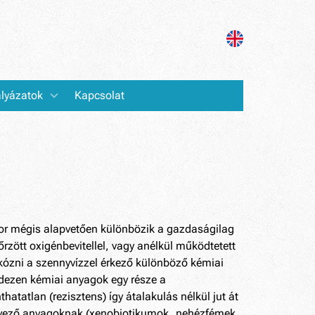
lyázatok
Kapcsolat
kor mégis alapvetően különbözik a gazdaságilag
zött oxigénbevitellel, vagy anélkül működtetett
rkózni a szennyvízzel érkező különböző kémiai
ndezen kémiai anyagok egy része a
atatlan (rezisztens) így átalakulás nélkül jut át
ennyező anyagoknak (xenobiotikumok, nehézfémek,