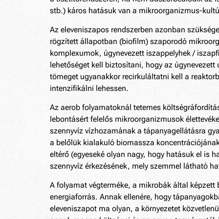
stb.) káros hatásuk van a mikroorganizmus-kultúrá
Az eleveniszapos rendszerben azonban szükséges
rögzített állapotban (biofilm) szaporodó mikroo
komplexumok, úgynevezett iszappelyhek / iszapfi
lehetőséget kell biztosítani, hogy az úgynevezett
tömeget ugyanakkor recirkuláltatni kell a reakto
intenzifikálni lehessen.
Az aerob folyamatoknál tetemes költségráfordításs
lebontásért felelős mikroorganizmusok élettevék
szennyvíz vízhozamának a tápanyagellátásra gya
a belőlük kialakuló biomassza koncentrációjának
eltérő (egyeseké olyan nagy, hogy hatásuk el is
szennyvíz érkezésének, mely szemmel látható ha
A folyamat végterméke, a mikrobák által képzett
energiaforrás. Annak ellenére, hogy tápanyagokb
eleveniszapot ma olyan, a környezetet közvetlen