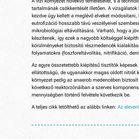
A vízi környezet növekvő terhelésével, s a techn
tartalmának csökkentését illetően. A vizsgálatok k
kezdve úgy kellett a meglévő elveket módosítani,
eutrofizáció hosszabb távú veszélyeivel szembesü
mikrobiológiai eltávolítására. Várható, hogy a j
készítenek, így ezek a nagyobb költséggel kiépít
körülményeket biztosító részmedencék kialakítás
folyamatokra (foszforeltávolítás, nitrifikáció, de
Az egyre összetettebb kiépítésű tisztítók képesek
ellátottságú, de ugyanakkor magas oldott nitrát k
környezet pedig az anaerob medencében biztosí
következő reaktorzónáiban a szerves komponense
mennyiségben történő felvétele következik be.
A teljes cikk letölthető az alábbi linken:
Az eleven