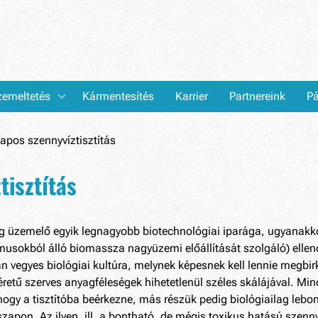
emeltetés
Kármentesítés
Karrier
Partnereink
Pá
apos szennyvíztisztítás
tisztítás
leg üzemelő egyik legnagyobb biotechnológiai iparága, ugyanak
sokból álló biomassza nagyüzemi előállítását szolgáló) ellenőr
an vegyes biológiai kultúra, melynek képesnek kell lennie megbi
éretű szerves anyagféleségek hihetetlenül széles skálájával. Mi
gy a tisztítóba beérkezne, más részük pedig biológiailag lebonth
iszapon. Az ilyen, ill. a bontható, de mégis toxikus hatású sz