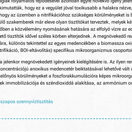
ológiák folyamatos fejlődésével azonban egyre növekvő igény je
imutatták, hogy ez a vegyület jóval toxikusabb a halakra nézve, m
 hogy az üzemben a nitrifikációhoz szükséges körülményeket is b
lő szakemberek már eleve olyan tisztítókat terveztek, melyek k
övőben a közvélemény nyomásának hatására az elfolyó vízre az ed
hető tisztítók idővel széles körben elterjednek. A megnövekedő r
ára, különös tekintettel az egyes medencékben a biomassza oxi
nitrifikáció, BOI-eltávolítás) specifikus mikroorganizmus csoport
 a jelenkor megnövekedett igényeinek kielégítésére is. Az ilyen r
oncentrációjú anoxikus medencetér beiktatásával lehetővé vált a 
t előnyös körülményeket a foszforakkumulációra képes mikroor
k immobilizációja és széndioxiddá alakítása, az ammónium oxi
iszapos szennyvíztisztítás