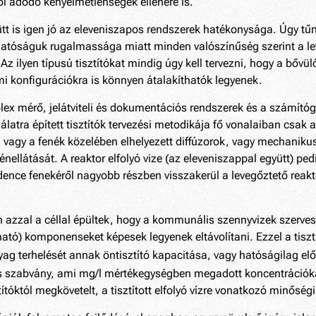
l adódó kényelmetlenségek ellenére is.
ütt is igen jó az eleveniszapos rendszerek hatékonysága. Úgy t
tóságuk rugalmassága miatt minden valószínűség szerint a lev
 ilyen típusú tisztítókat mindig úgy kell tervezni, hogy a bővülő
i konfigurációkra is könnyen átalakíthatók legyenek.
ex mérő, jelátviteli és dokumentációs rendszerek és a számítóg
latra épített tisztítók tervezési metodikája fő vonalaiban csak a
agy a fenék közelében elhelyezett diffúzorok, vagy mechanikus fe
ellátását. A reaktor elfolyó vize (az eleveniszappal együtt) ped
dence fenekéről nagyobb részben visszakerül a levegőztető reakto
en azzal a céllal épültek, hogy a kommunális szennyvizek szerves
ható) komponenseket képesek legyenek eltávolítani. Ezzel a tisztí
g terhelését annak öntisztító kapacitása, vagy hatóságilag előí
 szabvány, ami mg/l mértékegységben megadott koncentrációkat
tóktól megkövetelt, a tisztított elfolyó vízre vonatkozó minőségi