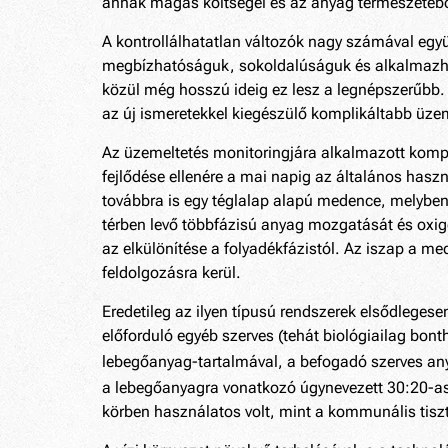
annak magas költségei és az anyag természetébő
A kontrollálhatatlan változók nagy számával egy
megbízhatóságuk, sokoldalúságuk és alkalmazha
közül még hosszú ideig ez lesz a legnépszerűbb. Az
az új ismeretekkel kiegészülő komplikáltabb üzem
Az üzemeltetés monitoringjára alkalmazott kompl
fejlődése ellenére a mai napig az általános haszná
továbbra is egy téglalap alapú medence, melyben v
térben levő többfázisú anyag mozgatását és oxigén
az elkülönítése a folyadékfázistól. Az iszap a me
feldolgozásra kerül.
Eredetileg az ilyen típusú rendszerek elsődleges
előforduló egyéb szerves (tehát biológiailag bont
lebegőanyag-tartalmával, a befogadó szerves anya
a lebegőanyagra vonatkozó úgynevezett 30:20-as
körben használatos volt, mint a kommunális tisztí