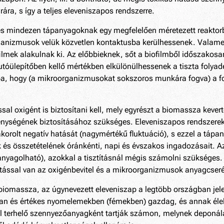
ra, s így a teljes eleveniszapos rendszerre.
 mindezen tápanyagoknak egy megfelelően méretezett reaktorban
rganizmusok velük közvetlen kontaktusba kerülhessenek. Valame
lmek alakulnak ki. Az előbbieknek, sőt a biofilmből időszakosa
 utóülepítőben kellő mértékben elkülönülhessenek a tiszta folya
rba, hogy (a mikroorganizmusokat sokszoros munkára fogva) a foly
al oxigént is biztosítani kell, mely egyrészt a biomassza kevert
enységének biztosításához szükséges. Eleveniszapos rendszerek e
korolt negatív hatását (nagymértékű fluktuáció), s ezzel a tá
 és összetételének óránkénti, napi és évszakos ingadozásait. A
 hanyagolható), azokkal a tisztításnál mégis számolni szüksége
tással van az oxigénbevitel és a mikroorganizmusok anyagcse
 biomassza, az úgynevezett eleveniszap a legtöbb országban jele
an és értékes nyomelemekben (fémekben) gazdag, és annak élelm
ül terhelő szennyezőanyagként tartják számon, melynek deponálá