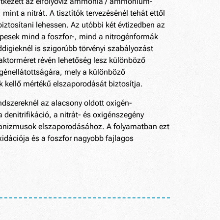
lentkezett az elfolyóvíz ammónia / ammónium-
int a nitrát. A tisztítók tervezésénél tehát ettől
iztosítani lehessen. Az utóbbi két évtizedben az
épesek mind a foszfor-, mind a nitrogénformák
digieknél is szigorúbb törvényi szabályozást
eaktorméret révén lehetőség lesz különböző
génellátottságára, mely a különböző
ok kellő mértékű elszaporodását biztosítja.
endszereknél az alacsony oldott oxigén-
denitrifikáció, a nitrát- és oxigénszegény
ganizmusok elszaporodásához. A folyamatban ezt
dációja és a foszfor nagyobb fajlagos