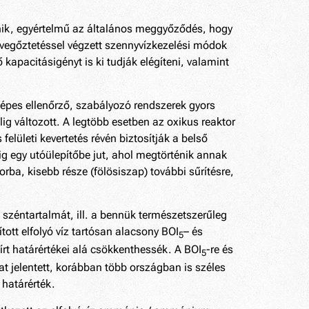
űnik, egyértelmű az általános meggyőződés, hogy
egőztetéssel végzett szennyvízkezelési módok
 kapacitásigényt is ki tudják elégíteni, valamint
épes ellenőrző, szabályozó rendszerek gyors
lig változott. A legtöbb esetben az oxikus reaktor
lületi kevertetés révén biztosítják a belső
ig egy utóülepítőbe jut, ahol megtörténik annak
rba, kisebb része (fölösiszap) további sűrítésre,
 széntartalmát, ill. a bennük természetszerűleg
tott elfolyó víz tartósan alacsony BOI
– és
5
rt határértékei alá csökkenthessék. A BOI
-re és
5
 jelentett, korábban több országban is széles
 határérték.