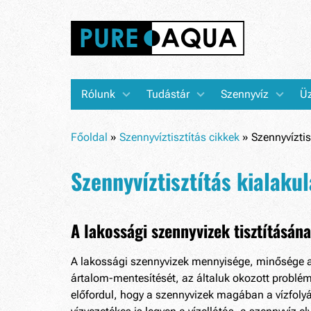
Rólunk
Tudástár
Szennyvíz
Üz
Főoldal
»
Szennyvíztisztítás cikkek
»
Szennyvíztis
Szennyvíztisztítás kialakul
A lakossági szennyvizek tisztításán
A lakossági szennyvizek mennyisége, minősége az 
ártalom-mentesítését, az általuk okozott problé
előfordul, hogy a szennyvizek magában a vízfolyás