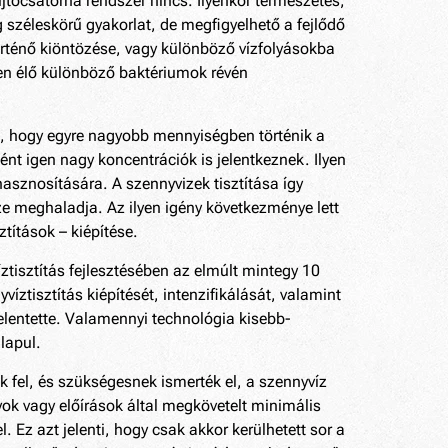
jtőcsatorna rendszer nincs. Ilyenkor természetes,
g széleskörű gyakorlat, de megfigyelhető a fejlődő
örténő kiöntözése, vagy különböző vízfolyásokba
en élő különböző baktériumok révén
l, hogy egyre nagyobb mennyiségben történik a
t igen nagy koncentrációk is jelentkeznek. Ilyen
sznosítására. A szennyvizek tisztítása így
ze meghaladja. Az ilyen igény következménye lett
títások – kiépítése.
ztisztítás fejlesztésében az elmúlt mintegy 10
ztisztítás kiépítését, intenzifikálását, valamint
lentette. Valamennyi technológia kisebb-
lapul.
k fel, és szükségesnek ismerték el, a szennyvíz
nyok vagy előírások által megkövetelt minimális
. Ez azt jelenti, hogy csak akkor kerülhetett sor a