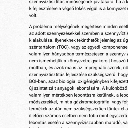
szennyvíztisztítás minőségének javítására, ha a k
kifejlesztésére a végső lökés végül is a környe
volt.
A probléma mélységének megértése minden esetbe
az adott szennyezésekkel szemben a szennyvíztisz
kialakulása. Ilyeneknek tekinthetők jelenleg az ú
széntartalom (TOC), vagy az egyedi komponensek m
valamilyen hányadban természetesen a szennyviz
nem ismerhetjük a környezetre gyakorolt hosszú tá
múltban, és azok ma is az impregnáló szerek, nö
szennyvíztisztítás fejlesztése szükségszerű, hog
BOI-ban, azaz biológiai oxigénigényben kifejez
új szintetizált anyagok lebontására. A különböző
valamilyen mértékben lebontásra kerülnek, a lebo
módszerekkel, mint a gázkromatográfia, vagy fol
termékek azután nem szükségszerűen tűntek el a
illetően számos esetben nem több mint egyszerű fá
lebontás esetén a szennyvíziszapban maradó, v