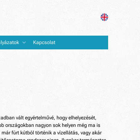
lyázatok
Kapcsolat
zadban vált egyértelművé, hogy elhelyezését,
enebb országokban nagyon sok helyen még ma is
ár fúrt kútból történik a vízellátás, vagy akár