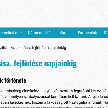
emeltetés
Kármentesítés
Karrier
Partnereink
Pá
ztítás kialakulása, fejlődése napjainkig
ása, fejlődése napjainkig
ak története
emberiség életvitelével együtt változott. A legutóbbi két évszá
mát valamilyen szabályozással kordában kell tartani. A fejletl
ban keletkeznek, hiszen a lakosság ott tisztogatja a ruháit. Ha m