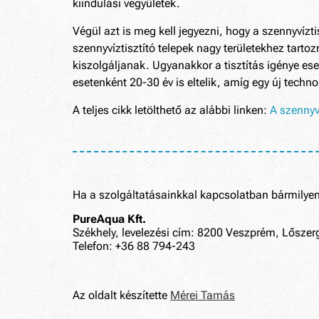
kiindulási vegyületek.
Végül azt is meg kell jegyezni, hogy a szennyvíz
szennyvíztisztító telepek nagy területekhez tarto
kiszolgáljanak. Ugyanakkor a tisztítás igénye e
esetenként 20-30 év is eltelik, amíg egy új techno
A teljes cikk letölthető az alábbi linken:
A szennyv
Ha a szolgáltatásainkkal kapcsolatban bármilyen 
PureAqua Kft.
Székhely, levelezési cím: 8200 Veszprém, Lőszerg
Telefon: +36 88 794-243
Az oldalt készítette
Mérei Tamás