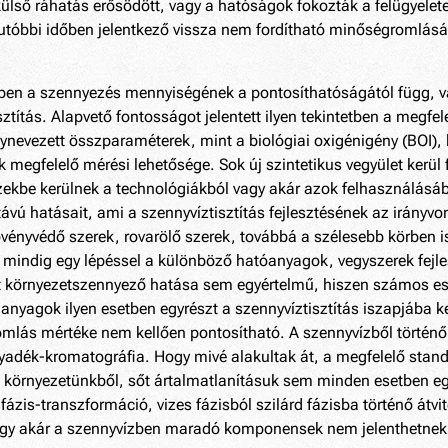
ülső ráhatás erősödött, vagy a hatóságok fokozták a felügyelete
zet utóbbi időben jelentkező vissza nem fordítható minőségromlá
n a szennyezés mennyiségének a pontosíthatóságától függ, val
títás. Alapvető fontosságot jelentett ilyen tekintetben a megfe
gynevezett összparaméterek, mint a biológiai oxigénigény (BOI),
egfelelő mérési lehetősége. Sok új szintetikus vegyület kerül f
ekbe kerülnek a technológiákból vagy akár azok felhasználásáb
vú hatásait, ami a szennyvíztisztítás fejlesztésének az irányvona
vényvédő szerek, rovarölő szerek, továbbá a szélesebb körben i
y mindig egy lépéssel a különböző hatóanyagok, vegyszerek fejl
ett környezetszennyező hatása sem egyértelmű, hiszen számos 
 anyagok ilyen esetben egyrészt a szennyvíztisztítás iszapjába 
mlás mértéke nem kellően pontosítható. A szennyvízből történő 
yadék-kromatográfia. Hogy mivé alakultak át, a megfelelő stan
 környezetünkből, sőt ártalmatlanításuk sem minden esetben eg
zis-transzformáció, vizes fázisból szilárd fázisba történő átvit
agy akár a szennyvízben maradó komponensek nem jelenthetnek 