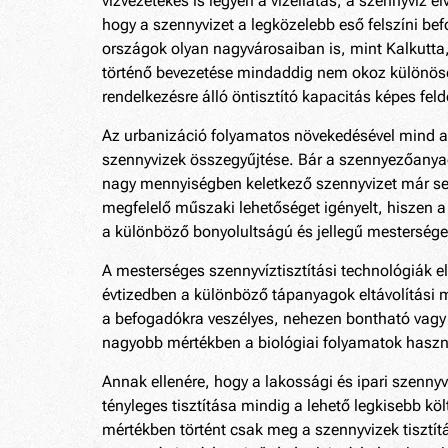
vízvezetékes is legyen a vízellátás, a szennyvíz
hogy a szennyvizet a legközelebb eső felszíni bef
országok olyan nagyvárosaiban is, mint Kalkutta
történő bevezetése mindaddig nem okoz különöseb
rendelkezésre álló öntisztító kapacitás képes fe
Az urbanizáció folyamatos növekedésével mind a 
szennyvizek összegyűjtése. Bár a szennyezőanyag
nagy mennyiségben keletkező szennyvizet már se
megfelelő műszaki lehetőséget igényelt, hiszen a
a különböző bonyolultságú és jellegű mesterséges 
A mesterséges szennyvíztisztítási technológiák el
évtizedben a különböző tápanyagok eltávolítási mó
a befogadókra veszélyes, nehezen bontható vagy 
nagyobb mértékben a biológiai folyamatok haszn
Annak ellenére, hogy a lakossági és ipari szennyv
tényleges tisztítása mindig a lehető legkisebb köl
mértékben történt csak meg a szennyvizek tisztítás