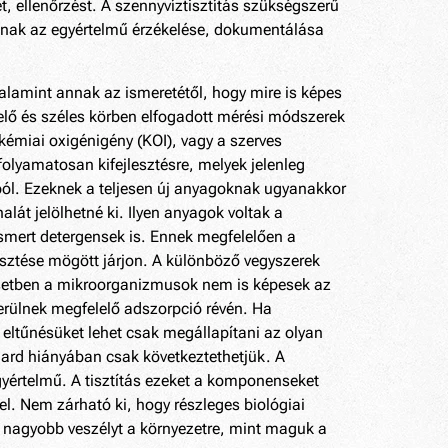
t, ellenőrzést. A szennyvíztisztítás szükségszerű
sának az egyértelmű érzékelése, dokumentálása
amint annak az ismeretétől, hogy mire is képes
lelő és széles körben elfogadott mérési módszerek
 kémiai oxigénigény (KOI), vagy a szerves
olyamatosan kifejlesztésre, melyek jelenleg
ól. Ezeknek a teljesen új anyagoknak ugyanakkor
lát jelölhetné ki. Ilyen anyagok voltak a
smert detergensek is. Ennek megfelelően a
esztése mögött járjon. A különböző vegyszerek
esetben a mikroorganizmusok nem is képesek az
kerülnek megfelelő adszorpció révén. Ha
eltűnésüket lehet csak megállapítani az olyan
dard hiányában csak következtethetjük. A
yértelmű. A tisztítás ezeket a komponenseket
el. Nem zárható ki, hogy részleges biológiai
nagyobb veszélyt a környezetre, mint maguk a