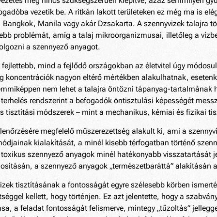
 elvezetés még nincs szükségszerűen kiépítve, azaz semmilyen gyű
ogadóba vezetik be. A ritkán lakott területeken ez még ma is elé
, Bangkok, Manila vagy akár Dzsakarta. A szennyvizek talajra t
b problémát, amíg a talaj mikroorganizmusai, illetőleg a vízb
ldolgozni a szennyező anyagot.
fejlettebb, mind a fejlődő országokban az életvitel úgy módosu
 koncentrációk nagyon eltérő mértékben alakulhatnak, esetenkén
mmiképpen nem lehet a talajra öntözni tápanyag-tartalmának ha
 terhelés rendszerint a befogadók öntisztulási képességét mess
tisztítási módszerek – mint a mechanikus, kémiai és fizikai tisz
lenőrzésére megfelelő műszerezettség alakult ki, ami a szennyví
djainak kialakítását, a minél kisebb térfogatban történő szennyví
toxikus szennyező anyagok minél hatékonyabb visszatartását je
osításán, a szennyező anyagok „természetbaráttá” alakításán a
izek tisztításának a fontosságát egyre szélesebb körben ismerté
tséggel kellett, hogy történjen. Ez azt jelentette, hogy a szabvá
a, a feladat fontosságát felismerve, mintegy „tűzoltás” jelleggel