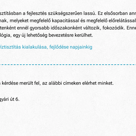
tisztításban a fejlesztés szükségszerűen lassú. Ez elsősorban an
znak, melyeket megfelelő kapacitással és megfelelő előrelátássa
setenként ennél gyorsabb időszakonként változik, fokozódik. Enn
lógia, egy új lehetőség bevezetésre kerülhet.
íztisztítás kialakulása, fejlődése napjainkig
kérdése merült fel, az alábbi címeken elérhet minket.
yári út 6.